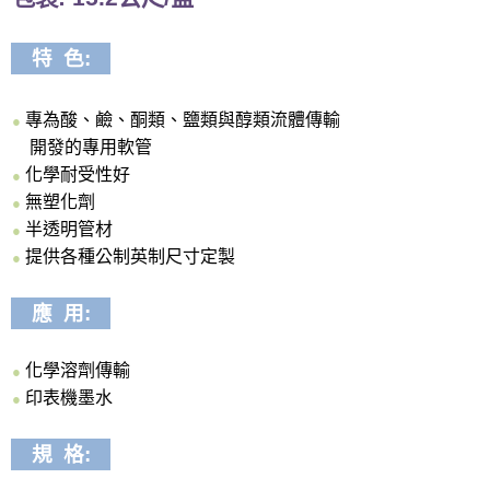
特 色:
專為酸、鹼、酮類、鹽類與醇類流體傳輸
●
開發的專用軟管
化學耐受性好
●
無塑化劑
●
半透明管材
●
提供各種公制英制尺寸定製
●
應 用:
化學溶劑傳輸
●
印表機墨水
●
規 格: