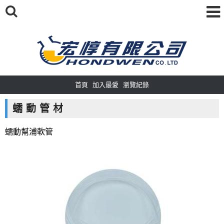
首頁
加入最愛
瀏覽紀錄
蠕 動 管 材
蠕動幫浦軟管