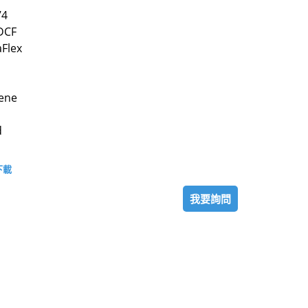
74
DCF
Flex
ene
d
下載
我要詢問