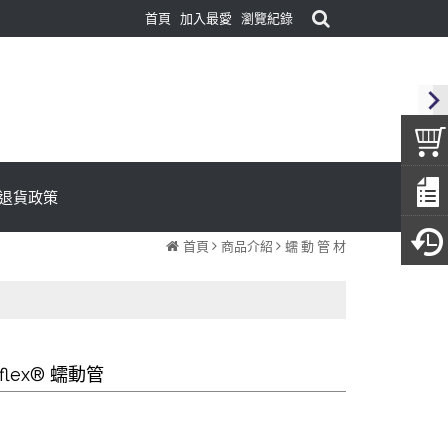
首頁
加入最愛
瀏覽紀錄
退貨政策
首頁
商品介紹
蠕 動 管 材
aflex® 蠕動管