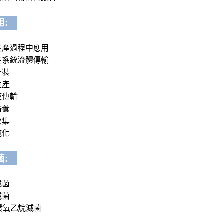
用:
生產過程中應用
性系統流體傳輸
分裝
生產
液傳輸
培養
收集
純化
菌:
滅菌
滅菌
環氧乙烷滅菌