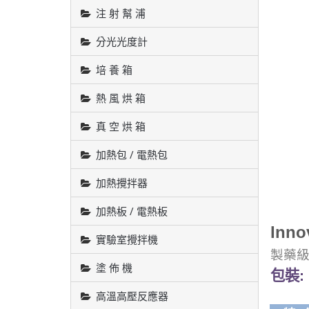
注 射 幫 浦
分光光度計
培 養 箱
熱 風 烘 箱
真 空 烘 箱
加熱包 / 電熱包
加熱攪拌器
加熱板 / 電熱板
Inno
實驗室攪拌機
製藥
塗 佈 機
包裝: 
高溫高壓反應器