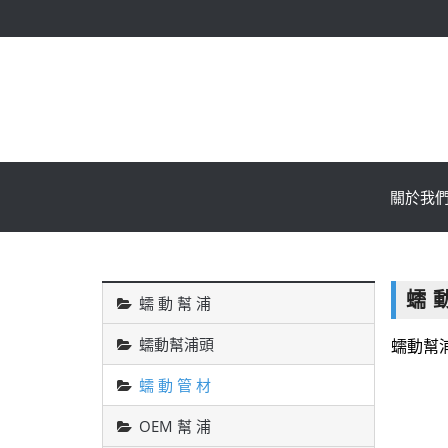
關於我
蠕 
蠕 動 幫 浦
蠕動幫浦頭
蠕動幫
蠕 動 管 材
OEM 幫 浦