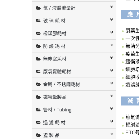
氣 / 液體流量計
應 
玻 璃 耗 材
製藥
●
橡塑膠耗材
一次
●
防 護 耗 材
無菌
●
疫苗
●
無塵室耗材
緩衝
●
細胞
●
厭氧實驗耗材
細胞
●
金屬 / 不銹鋼耗材
過濾
●
鐵氟龍製品
滅 
管材 / Tubing
蒸氣
●
過 濾 耗 材
輻射
●
ETO
●
瓷 製 品