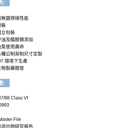
色:
的無菌焊接性能
封裝
獨立包裝
矽油及醯胺類添加
動泵使用壽命
各種公制英制尺寸定製
SO7 環境下生產
生物製藥開發
證:
7/88 Class VI
0993
F
Master File
的溶出物研究报告