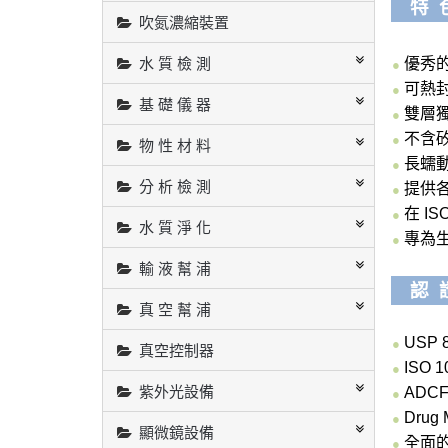
特 
吹氮濃縮裝置
水 質 檢 測
優秀
●
可熱
●
基 礎 儀 器
雙層
●
不含
●
物 性 材 料
長蠕
●
分 析 檢 測
提供
●
在 I
●
水 質 淨 化
專為
●
輸 液 幫 浦
認 
真 空 幫 浦
USP 8
●
真空控制器
ISO 1
●
紫外光設備
ADC
●
Drug 
●
顯微鏡設備
全面
●