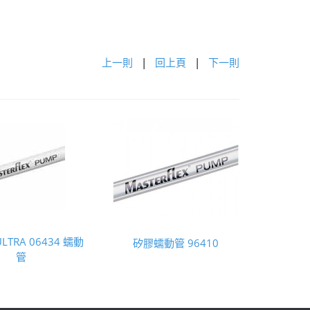
上一則
|
回上頁
|
下一則
 ULTRA 06434 蠕動
矽膠蠕動管 96410
管