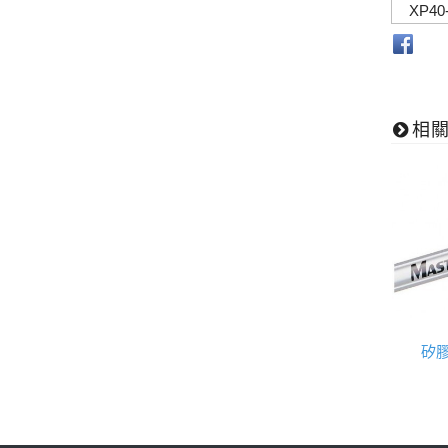
XP40
相
矽膠