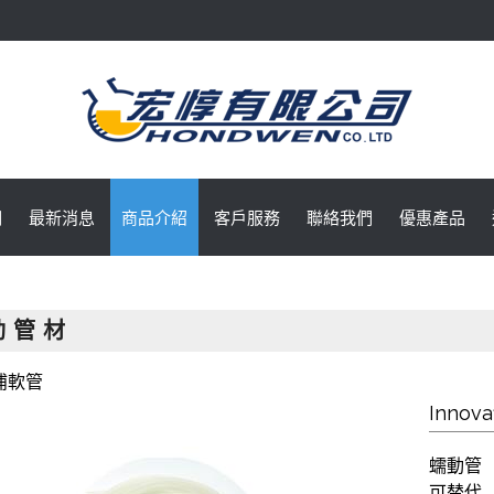
們
最新消息
商品介紹
客戶服務
聯絡我們
優惠產品
動 管 材
浦軟管
Innov
蠕動管
可替代