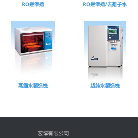
RO逆滲透
RO逆滲透/去離子水
蒸餾水製造機
超純水製造機
宏惇有限公司