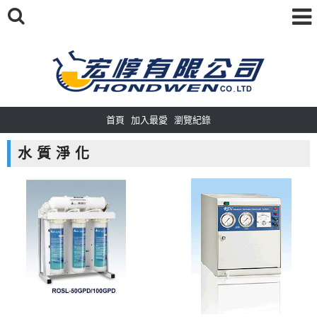
首頁
加入最愛
瀏覽紀錄
水 質 淨 化