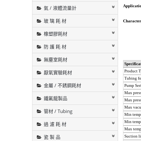
Applicati
氣 / 液體流量計
appli
玻 璃 耗 材
Character
psi (4 b
橡塑膠耗材
low extr
Opaqu
防 護 耗 材
無塵室耗材
Specifica
Product 
厭氧實驗耗材
Tubing f
金屬 / 不銹鋼耗材
Pump Ser
Max press
鐵氟龍製品
Max press
Max vac
管材 / Tubing
Min tempe
Min tempe
過 濾 耗 材
Max tempe
Suction li
瓷 製 品