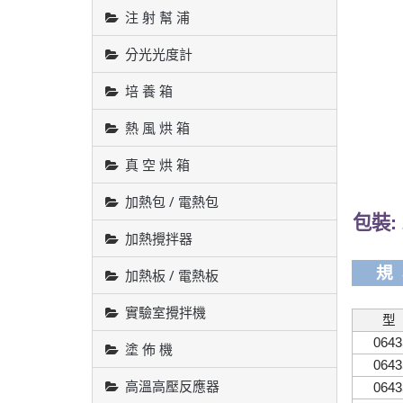
注 射 幫 浦
分光光度計
培 養 箱
熱 風 烘 箱
真 空 烘 箱
加熱包 / 電熱包
包裝: 
加熱攪拌器
規 
加熱板 / 電熱板
實驗室攪拌機
型
0643
塗 佈 機
0643
高溫高壓反應器
0643