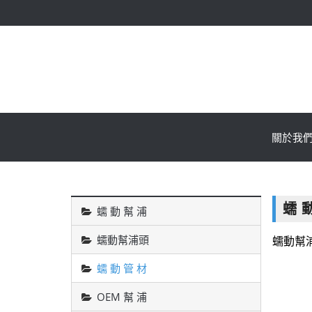
關於我
蠕 
蠕 動 幫 浦
蠕動幫浦頭
蠕動幫
蠕 動 管 材
OEM 幫 浦