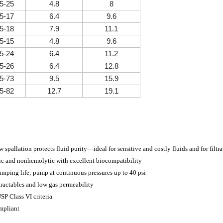
5-25
4.8
8
5-17
6.4
9.6
5-18
7.9
11.1
5-15
4.8
9.6
5-24
6.4
11.2
5-26
6.4
12.8
5-73
9.5
15.9
5-82
12.7
19.1
w spallation protects fluid purity—ideal for sensitive and costly fluids and for filtr
c and nonhemolytic with excellent biocompatibility
mping life; pump at continuous pressures up to 40 psi
ractables and low gas permeability
SP Class VI criteria
mpliant