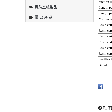
Suction li
實驗室紙製品
Length pe
Length pe
優 惠 產 品
Max vacu
Resin cer
Resin cer
Resin cer
Resin cer
Resin cer
Resin cer
Steriliza
Brand
相