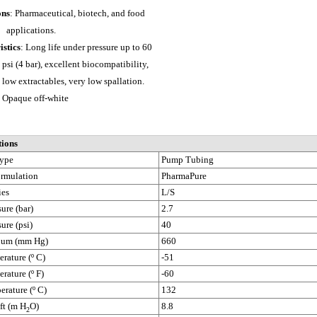
ons
: Pharmaceutical, biotech, and food
cations.
istics
: Long life under pressure up to 60
ar), excellent biocompatibility,
actables, very low spallation.
e off-white
tions
Type
Pump Tubing
ormulation
PharmaPure
ies
L/S
ure (bar)
2.7
ure (psi)
40
uum (mm Hg)
660
rature (º C)
-51
rature (º F)
-60
rature (º C)
132
ft (m H
O)
8.8
2