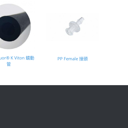
luor® K Viton 蠕動
PP Female 接頭
管