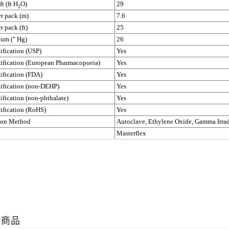
ft (ft H
O)
29
2
r pack (m)
7.6
r pack (ft)
25
um (" Hg)
26
tification (USP)
Yes
tification (European Pharmacopoeia)
Yes
tification (FDA)
Yes
tification (non-DEHP)
Yes
tification (non-phthalate)
Yes
tification (RoHS)
Yes
tion Method
Autoclave, Ethylene Oxide, Gamma Irrad
Masterflex
關商品