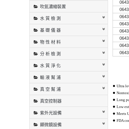
0643
吹氮濃縮裝置
0643
0643
水 質 檢 測
0643
基 礎 儀 器
0643
0643
物 性 材 料
0643
0643
分 析 檢 測
水 質 淨 化
輸 液 幫 浦
●
Ultra lo
真 空 幫 浦
●
Nontoxi
●
Long pu
真空控制器
●
Low ext
紫外光設備
●
Meets U
●
FDA co
顯微鏡設備